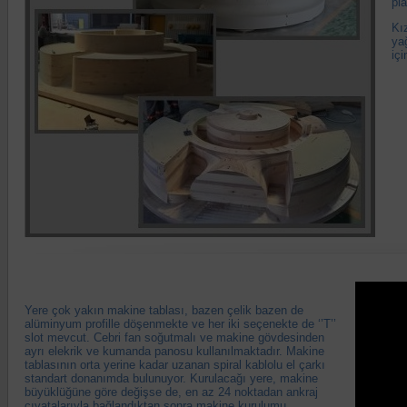
pla
Kı
yağ
içi
Yere çok yakın makine tablası, bazen çelik bazen de
alüminyum profille döşenmekte ve her iki seçenekte de ‘’T’’
slot mevcut. Cebri fan soğutmalı ve makine gövdesinden
ayrı elekrik ve kumanda panosu kullanılmaktadır. Makine
tablasının orta yerine kadar uzanan spiral kablolu el çarkı
standart donanımda bulunuyor. Kurulacağı yere, makine
büyüklüğüne göre değişse de, en az 24 noktadan ankraj
cıvatalarıyla bağlandıktan sonra makine kurulumu