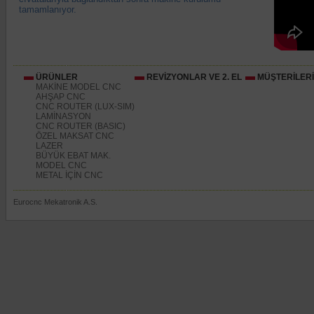
tamamlanıyor.
ÜRÜNLER
REVİZYONLAR VE 2. EL
MÜŞTERİLER
MAKİNE MODEL CNC
AHŞAP CNC
CNC ROUTER (LUX-SIM)
LAMİNASYON
CNC ROUTER (BASIC)
ÖZEL MAKSAT CNC
LAZER
BÜYÜK EBAT MAK.
MODEL CNC
METAL İÇİN CNC
Eurocnc Mekatronik A.S.
http://www