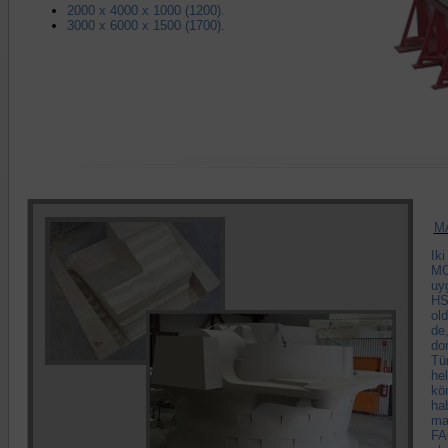
2000 x 4000 x 1000 (1200).
3000 x 6000 x 1500 (1700).
M
Ik
MO
uy
HSK
old
de,
don
Tü
hel
kör
ha
ma
FA